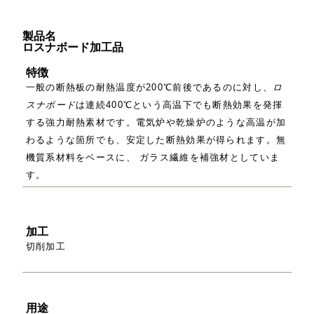
製品名
ロスナボード加工品
特徴
一般の断熱板の耐熱温度が200℃前後であるのに対し、
ロ
スナボード
は連続400℃という高温下でも断熱効果を発揮
する強力耐熱素材です。電気炉や乾燥炉のような高温が加
わるような箇所でも、安定した断熱効果が得られます。無
機質系材料をベースに、 ガラス繊維を補強材としていま
す。
加工
切削加工
用途