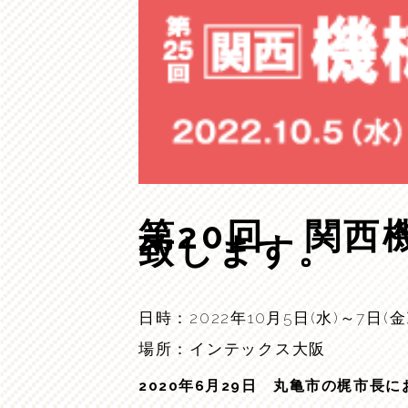
第20回 関西
致します。
日時：
2022
年
10
月5日
(
水
)
～7日
(
金
場所：インテックス大阪
2020年6月29日 丸亀市の梶市長