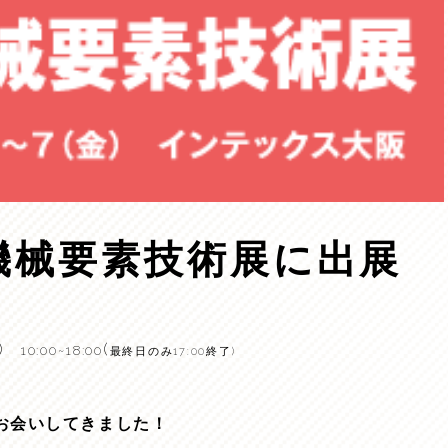
機械要素技術展に出展
)
(
10:00~18:00
最終日のみ
17:00
終了
)
にお会いしてきました！